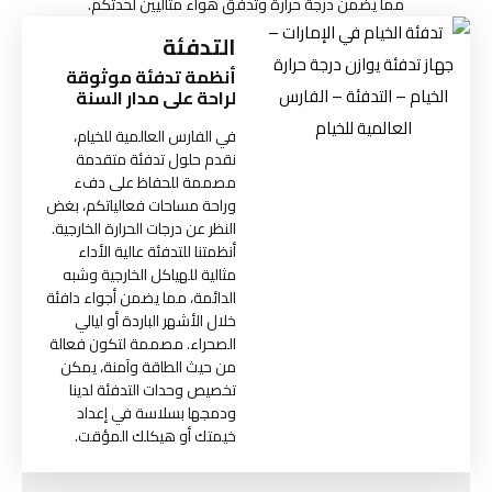
مما يضمن درجة حرارة وتدفق هواء مثاليين لحدثكم.
التدفئة
أنظمة تدفئة موثوقة
لراحة على مدار السنة
في الفارس العالمية للخيام،
نقدم حلول تدفئة متقدمة
مصممة للحفاظ على دفء
وراحة مساحات فعالياتكم، بغض
النظر عن درجات الحرارة الخارجية.
أنظمتنا للتدفئة عالية الأداء
مثالية للهياكل الخارجية وشبه
الدائمة، مما يضمن أجواء دافئة
خلال الأشهر الباردة أو ليالي
الصحراء. مصممة لتكون فعالة
من حيث الطاقة وآمنة، يمكن
تخصيص وحدات التدفئة لدينا
ودمجها بسلاسة في إعداد
خيمتك أو هيكلك المؤقت.