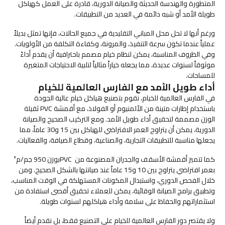
المتطورة والهندسة الحديثة والصيانة الدورية، قادرة على العمل كهياكل
طويلة الأمد أو شبه دائمة في العديد من التطبيقات.
ورغم أنها لا تحل محل المباني التقليدية في جميع الحالات، فإنها تمثل بديلاً
عملياً عندما تكون سرعة التنفيذ، والمرونة، وكفاءة التكلفة من الأولويات.
وفي الظروف المناسبة، يمكن لنظام خيام مصمم باحترافية أن يقدم أداءً
موثوقاً لسنوات عديدة، مما يجعله خياراً مثالياً لتلبية الاحتياجات المتغيرة
للمساحات.
أداء طويل الأمد مع الفارس العالمية للخيام
في الفارس العالمية للخيام، نقوم بتصنيع هياكل خيام عالية الجودة
باستخدام إطارات متينة من الألمنيوم أو الفولاذ، مع أقمشة PVC ثقيلة
الوزن مصممة لتحقيق أداء طويل الأمد. ومع التركيب الصحيح والصيانة
الدورية، يمكن أن يتراوح العمر الافتراضي للهياكل بين 15 و30 عاماً، مما
يجعلها مناسبة للتطبيقات التجارية، والصناعية، وقطاع الضيافة، والفعاليات.
كما تتميز أقمشة الأسقف والجدران المصنوعة من PVCبوزن 950 جم/م²
بعمر افتراضي يتراوح بين 10 و15 عاماً عند صيانتها بالشكل الصحيح. ومن
خلال الفحص الدوري، واستبدال المكونات المستهلكة في الوقت المناسب،
وتطبيق برامج الصيانة الوقائية، يمكن للعملاء تحقيق أقصى استفادة من
استثماراتهم والحفاظ على سلامة وأداء هياكلهم لسنوات طويلة.
ولا يقتصر دور الفارس العالمية للخيام على التصنيع فقط، بل نقدم أيضاً