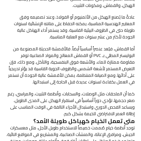
الهيكل، والقماش، ومكونات التثبيت.
عادةً ما يُصنع الهيكل من الألمنيوم أو الفولاذ، وعند تصميمه وفق
المعايير الهندسية المناسبة، يمكنه الحفاظ على متانته الإنشائية لسنوات
طويلة حتى في الظروف البيئية القاسية. وقد يستمر أداء الهياكل عالية
الجودة لأكثر من عشر سنوات مع العناية المناسبة.
أما القماش، فيُعد عنصراً أساسياً أيضاً. فالأقمشة الحديثة المصنوعة من
البوليستر المطلي بـ PVC أو القماش المعالج والمواد الصناعية توفر
مقاومة ممتازة للماء، والأشعة فوق البنفسجية، والتآكل. ومع ذلك، فإن
التعرض المستمر لأشعة الشمس والظروف الجوية القاسية قد يؤثر تدريجياً
على أدائها. ومع الصيانة المنتظمة، يمكن للأقمشة عالية الجودة أن تستمر
في العمل بكفاءة لسنوات عديدة قبل الحاجة إلى استبدالها.
كما أن الملحقات مثل الوصلات، والسحابات، وأنظمة التثبيت، والمراسي، رغم
صغر حجمها، تؤدي دوراً أساسياً في استقرار الهيكل على المدى الطويل.
ويساعد الفحص الدوري واستبدال الأجزاء التالفة في الوقت المناسب على
إطالة العمر الافتراضي للخيمة بشكل كبير.
متى تعمل الخيام كهياكل طويلة الأمد؟
توجد أنظمة خيام صُممت خصيصاً للاستخدام طويل الأجل، مثل معسكرات
الجيش، ومرافق الإغاثة، والمنشآت الصناعية، والمشاريع في المواقع النائية.
وتعتمد هذه الهياكل على إطارات أكثر قوة، وألواح عازلة، ووصلات معززة،