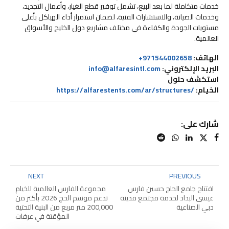
خدمات متكاملة لما بعد البيع، تشمل توفير قطع الغيار، وأعمال التجديد،
وخدمات الصيانة، والاستشارات الفنية، لضمان استمرار أداء الهياكل بأعلى
مستويات الجودة والكفاءة في مختلف مشاريع دول الخليج والأسواق
العالمية.
الهاتف
:
971544002658
+
البريد الإلكتروني
:
info@alfaresintl.com
استكشف حلول
الخيام
:
/https://alfarestents.com/ar/structures
شارك على:
NEXT
PREVIOUS
افتتاح جامع الحاج حسين فارس
مجموعة الفارس العالمية للخيام
عيسى البداد لخدمة مجتمع مدينة
تدعم موسم الحج 2026 بأكثر من
دبي الصناعية
200,000 متر مربع من البنية التحتية
المؤقتة في عرفات