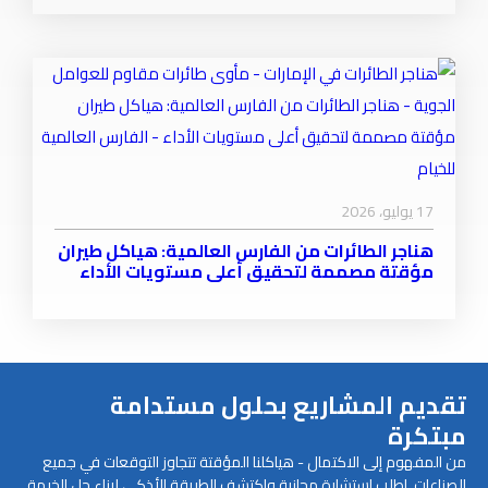
17 يوليو، 2026
هناجر الطائرات من الفارس العالمية: هياكل طيران
مؤقتة مصممة لتحقيق أعلى مستويات الأداء
تقديم المشاريع بحلول مستدامة
مبتكرة
من المفهوم إلى الاكتمال - هياكلنا المؤقتة تتجاوز التوقعات في جميع
الصناعات. اطلب استشارة مجانية واكتشف الطريقة الأذكى لبناء حل الخيمة