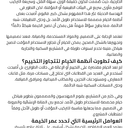
الخارجية، حيث صُممت لتكون خفيفة الوزن، سهلة النقل، وسريعة التركيب
لتوفير مأوى سريع في البيئات الطبيعية أو المؤقتة. لكن التطور في
الهندسة الحديثة غيّر هذا المفهوم بشكل كبير. فاليوم، أصبحت بعض
أنظمة الخيام مصممة للاستخدام طويل الأمد، بل وحتى للتطبيقات شبه
الدائمة، مما يطرح سؤالاً مهماً: هل يمكن أن تصبح الخيمة هيكلاً دائماً؟
تعتمد الإجابة على التصميم، والمواد المستخدمة، والصيانة. فعند تصميمها
وتجهيزها بالشكل الصحيح، يمكن للخيام أن تتجاوز الاستخدام المؤقت لتصبح
هياكل متينة تخدم لسنوات طويلة في المشاريع السكنية والتجارية
والصناعية.
كيف تطورت أنظمة الخيام لتتجاوز التخييم؟
لم تعد الخيام مقتصرة على التخييم أو الإغاثة في حالات الطوارئ، بل أصبحت
تُستخدم في العديد من القطاعات التي تحتاج إلى مساحات مرنة، مثل قاعات
المعارض، ومستودعات التخزين، والمكاتب الميدانية، ومرافق الضيافة،
وحتى المساحات السكنية شبه الدائمة.
وفي كثير من المشاريع، يقوم المهندسون والمصممون بتطوير هياكل
خيام مخصصة للاستخدام طويل الأمد، تجمع بين المتانة الإنشائية والمرونة
في التصميم، مما يجعلها مناسبة للتركيب المؤقت أو طويل الأجل وفقاً
لمتطلبات المشروع.
العوامل الرئيسية التي تحدد عمر الخيمة
يعتمد العمر الافتراضي للخيمة بشكل أساسي على ثلاثة عناصر رئيسية: