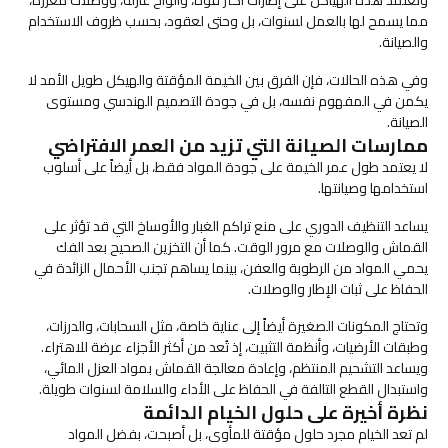
مما يسمح لها بالعمل لسنوات، بل وحتى لعقود، بحسب ظروف الاستخدام
والصيانة.
وفي هذه الحالات، فإن الفرق بين الخيمة المؤقتة والهيكل طويل الأمد لا
يكمن في المفهوم نفسه، بل في جودة التصميم الهندسي ومستوى
الصيانة.
ممارسات الصيانة التي تزيد من العمر الافتراضي
لا يعتمد طول عمر الخيمة على جودة المواد فقط، بل أيضاً على أسلوب
استخدامها وصيانتها.
يساعد التنظيف الدوري على منع تراكم الغبار والأوساخ التي قد تؤثر على
القماش والوصلات مع مرور الوقت. كما أن التخزين الصحيح بعد الفك
يحمي المواد من الرطوبة والعفن، بينما يساهم تجنب الأحمال الزائدة في
الحفاظ على ثبات الإطار والوصلات.
وتحتاج المكونات الصغيرة أيضاً إلى عناية خاصة، مثل السحابات، والدرزات،
وطبقات الأرضيات، وأنظمة التثبيت، إذ تُعد من أكثر الأجزاء عرضة للاهتراء.
ويساعد التشحيم المنتظم، وإعادة معالجة القماش بمواد العزل المائي،
واستبدال القطع التالفة في الحفاظ على الأداء والسلامة لسنوات طويلة.
نظرة أخيرة على حلول الخيام الدائمة
لم تعد الخيام مجرد حلول مؤقتة للمأوى، بل أصبحت، بفضل المواد