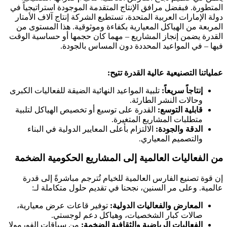
المتطورة. فبفضل مرافق الإنتاج المتقدمة الموجودة استراتيجياً في
دولة الإمارات العربية المتحدة، تستطيع الشركة إنتاج آلاف الأمتار
المربعة من الهياكل المعيارية بكفاءة وموثوقية. هذا المستوى من
القدرة يضمن إنجاز المشاريع – مهما كان حجمها أو حساسية الوقت
فيها – في المواعيد المحددة دون المساس بالجودة.
عملياتنا التصنيعية عالية القدرة تتيح:
إنتاجاً سريعاً:
تلبية المواعيد النهائية الضيقة للفعاليات الكبرى
وحالات النشر الطارئة.
قابلية التوسع:
القدرة على توسيع أو تخصيص الهياكل لتلبية
متطلبات المشاريع المتغيرة.
الدقة والجودة:
الالتزام بأعلى المعايير الدولية في البناء
والتصميم المعياري.
من الفعاليات العالمية إلى المشاريع الحكومية الضخمة
إن قوة تصنيع الفارس العالمية للخيام تُترجم مباشرةً إلى قدرة
عالمية. وعلى مر السنين، نجحنا في تقديم حلول متكاملة لـ:
المعارض والفعاليات الدولية:
توفير قاعات عرض معيارية،
صالات كبار الشخصيات، وهياكل دعم لوجستي.
الفعاليات الرياضية والثقافية الضخمة:
من سباقات الفورمولا