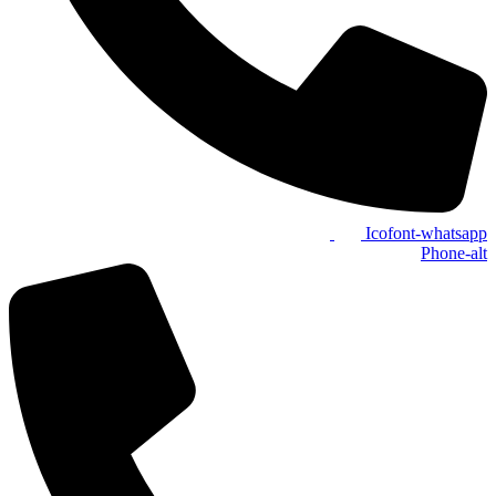
Icofont-whatsapp
Phone-alt