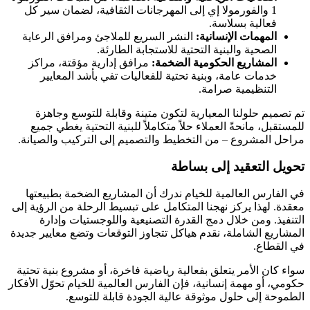
1 والفورمولا إي إلى المهرجانات الثقافية، لضمان سير كل
فعالية بسلاسة.
المهمات الإنسانية:
النشر السريع للملاجئ ومرافق الرعاية
الصحية والبنية التحتية للاستجابة الطارئة.
المشاريع الحكومية الضخمة:
مرافق إدارية مؤقتة، مراكز
خدمات عامة، وبنية تحتية للفعاليات تفي بأشد المعايير
التنظيمية صرامة.
تم تصميم حلولنا المعيارية لتكون متينة وقابلة للتوسع وجاهزة
للمستقبل، مانحةً العملاء حلاً متكاملاً للبنية التحتية يغطي جميع
مراحل المشروع – من التخطيط والتصميم إلى التركيب والصيانة.
تحويل التعقيد إلى بساطة
في الفارس العالمية للخيام ندرك أن المشاريع الضخمة بطبيعتها
معقدة. لهذا يركز نهجنا المتكامل على تبسيط الرحلة من الرؤية إلى
التنفيذ. ومن خلال دمج القدرة التصنيعية واللوجستيات وإدارة
المشاريع الشاملة، نقدم هياكل تتجاوز التوقعات وتضع معايير جديدة
في القطاع.
سواء كان الأمر يتعلق بفعالية رياضية فاخرة، أو مشروع بنية تحتية
حكومي، أو مهمة إنسانية، فإن الفارس العالمية للخيام تحوّل الأفكار
الطموحة إلى حلول موثوقة عالية الجودة قابلة للتوسع.