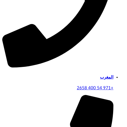
المغرب
+971 54 400 2658