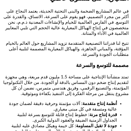
في عالم المشاريع الضخمة والبنى التحتية الحديثة، يعتمد النجاح على
أكثر من مجرد التصميم، فهو يقوم على السرعة، الاتساق، والقدرة على
التوسع. في الفارس العالمية للخيام والإنشاءات المعدنية ذ.م.م، نحن
متخصصون في إنتاج الهياكل المعيارية عالية الحجم التي تلبي المعايير
العالمية في الأداء والمتانة.
تتيح لنا قدراتنا التصنيعية المتقدمة تزويد المشاريع حول العالم بالخيام
المؤقتة، والمباني الجاهزة، والهياكل المعيارية المصممة لتلبية أعلى
متطلبات الجودة والسرعة.
مصممة للتوسع والسرعة
تمتد منشآتنا الإنتاجية على مساحة 1.5 مليون قدم مربعة، وهي مجهزة
لتقديم إنتاج ضخم دون المساس بالدقة أو الجودة. من خلال التكنولوجيا
المؤتمتة، والتصنيع الرقمي، وفريق هندسي متمرس، نضمن أن كل
مشروع ينتقل من مرحلة الفكرة إلى التنفيذ بكفاءة وموثوقية.
أنظمة إنتاج متقدمة
:
آلات مؤتمتة وحرفية دقيقة لضمان جودة
عالية ومتسقة في كل مبنى معياري.
قدرة إنتاج مرنة
:
خطوط إنتاج قابلة للتوسع بسرعة لتلبية
الجداول الزمنية الضيقة والعقود الدولية الكبرى.
جودة لا تقبل المساومة
:
كل خيمة وهيكل مصادق عليه لتلبية