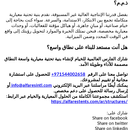
ذ.م.م؟
بفضل قدرتنا الإنتاجية العالية غير المسبوقة، نقدم بنية تحتية معيارية
متكاملة تجمع بين الابتكار، الاستدامة، والسرعة. سواء كنت بحاجة إلى
خيام صناعية، أو مبانٍ جاهزة، أو هياكل مؤقتة للفعاليات، أو وحدات
معيارية مخصصة، فنحن نمتلك الخبرة والموارد لتحويل رؤيتك إلى واقع
في الوقت المحدد وضمن الميزانية.
هل أنت مستعد للبناء على نطاق واسع؟
شارك الفارس العالمية للخيام لإنشاء بنية تحتية معيارية واسعة النطاق
مصممة للأداء وطويلة الأمد
.
تواصل معنا على الرقم
971544002658+
للحصول على استشارة
مجانية أو تقييم لمشروعك
.
يمكنك أيضًا مراسلتنا عبر البريد الإلكتروني
info@alfaresintl.com
أو
إرسال رسالة للحصول على دعم مخصص
.
استكشف مجموعتنا الكاملة من الحلول المعيارية والخيام عبر الرابط
:
/https://alfarestents.com/ar/structures
شارك على:
Share on facebook
Share on twitter
Share on linkedin