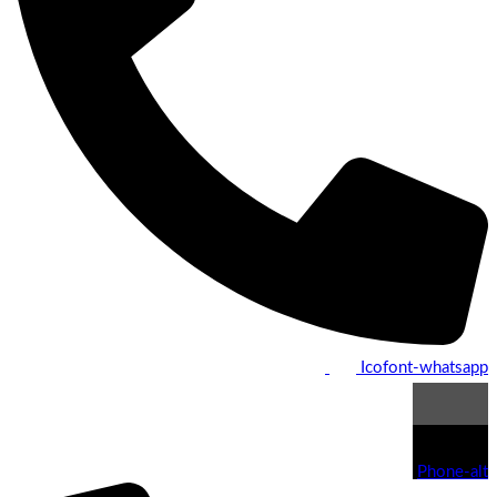
Icofont-whatsapp
Phone-alt