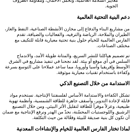
معايير السلامة العالمية، وتحمل الأحمال، ومقاومة الظروف
الجوية.
دعم البنية التحتية العالمية
من مشاريع البناء والدفاع إلى مخازن الأنشطة الصناعية، النفط والغاز،
الطيران والملاحة، الرياضة والترفيه، والفعاليات والضيافة، تقدم
الفارس العالمية للخيام حلول بنية تحتية معيارية قابلة للتكيف مع
مختلف الصناعات.
تم تصميم هياكلنا للنشر السريع، والمتانة طويلة الأمد، والاندماج
السلس في أي موقع أو بيئة. لقد نجحنا في تنفيذ مشاريع في الشرق
الأوسط وإفريقيا وآسيا وأوروبا، مما ساعد عملاءنا على التوسع بسرعة
وكفاءة باستخدام تقنيات معيارية موثوقة.
الاستدامة من خلال التصنيع الذكي
تشكل الكفاءة والاستدامة الأساس لفلسفتنا الإنتاجية. نستخدم مواد
قابلة لإعادة التدوير، وأسقف جاهزة للطاقة الشمسية، وأنظمة تهوية
طبيعية، وعزلاً موفراً للطاقة لتقليل الأثر البيئي. ومن خلال التصنيع
الرشيق واللوجستيات المحسّنة، نحدّ من الهدر ونرفع الإنتاجية مع ضمان
أن تكون كل بنية صديقة للبيئة وفعّالة من حيث التكلفة.
لماذا تختار الفارس العالمية للخيام والإنشاءات المعدنية