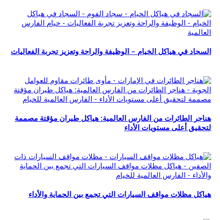
السجاد في هياكل الخيام – الوظيفة والراحة وتعزيز تجربة الفعاليات
هناجر الطائرات من الفارس العالمية: هياكل طيران مؤقتة مصممة
لتحقيق أعلى مستويات الأداء
هياكل مظلات مواقف السيارات التي تجمع بين الحماية والأداء